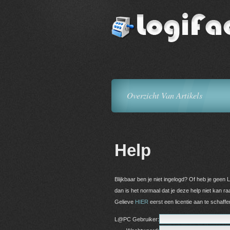
Overzicht Van Artikels
Help
Blijkbaar ben je niet ingelogd? Of heb je geen L
dan is het normaal dat je deze help niet kan r
Gelieve
HIER
eerst een licentie aan te schaffe
L@PC Gebruiker: