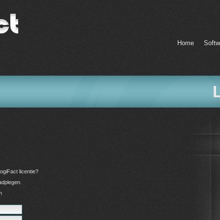
Home
Softw
ogiFact licentie?
aadplegen.
n