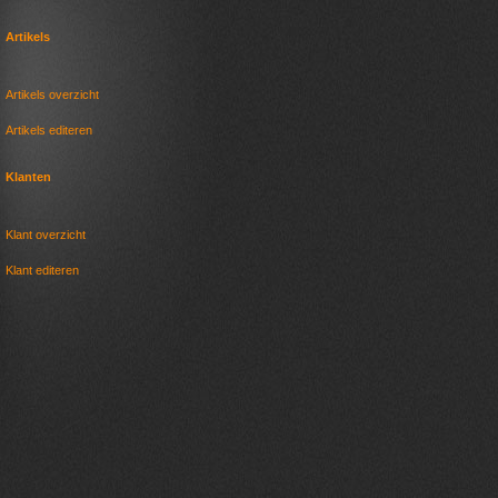
Artikels
Artikels overzicht
Artikels editeren
Klanten
Klant overzicht
Klant editeren