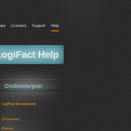
are
Licenties
Support
Help
LogiFact Help
Onderwerpen
LogiFact Documenten
Documenten
Editeren