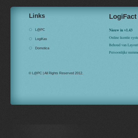
Links
LogiFact
Nieuw in v1.43
L@PC
Online licentie sys
LogiKas
Behoud van Layout
Domotica
Persoonlijke numm
© L@PC | All Rights Reserved 2012.